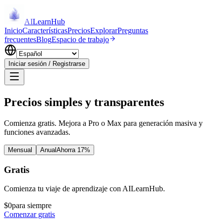
AI
LearnHub
Inicio
Características
Precios
Explorar
Preguntas
frecuentes
Blog
Espacio de trabajo
Iniciar sesión / Registrarse
Precios simples y transparentes
Comienza gratis. Mejora a Pro o Max para generación masiva y
funciones avanzadas.
Mensual
Anual
Ahorra 17%
Gratis
Comienza tu viaje de aprendizaje con AILearnHub.
$0
para siempre
Comenzar gratis