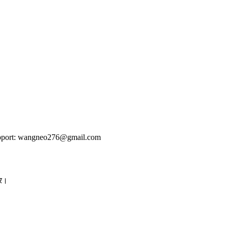
t support: wangneo276@gmail.com
तर।