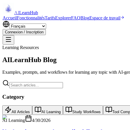
AI
LearnHub
Accueil
Fonctionnalités
Tarifs
Explorer
FAQ
Blog
Espace de travail
Connexion / Inscription
Learning Resources
AILearnHub Blog
Examples, prompts, and workflows for learning any topic with AI-gen
Category
All Articles
AI Learning
Study Workflows
Tool Comp
AI Learning
4/30/2026