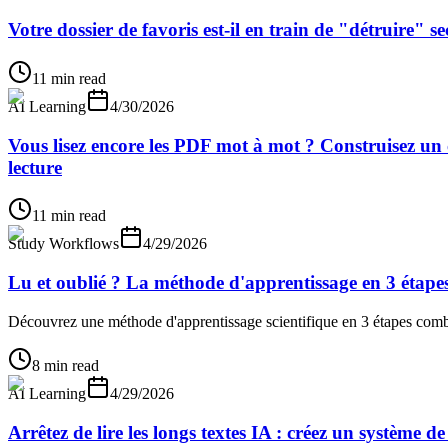
Votre dossier de favoris est-il en train de "détruire" 
11 min read
AI Learning
4/30/2026
Vous lisez encore les PDF mot à mot ? Construisez un 
lecture
11 min read
Study Workflows
4/29/2026
Lu et oublié ? La méthode d'apprentissage en 3 étapes
Découvrez une méthode d'apprentissage scientifique en 3 étapes combi
8 min read
AI Learning
4/29/2026
Arrêtez de lire les longs textes IA : créez un système 