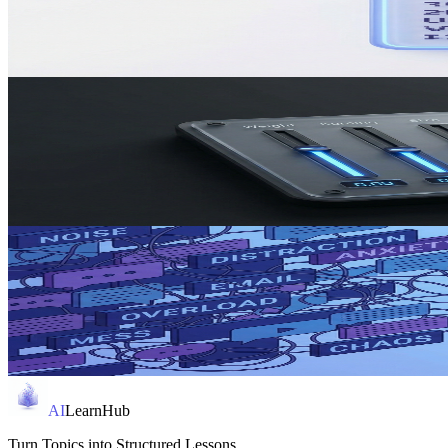
A simple example of how AILearnHub can turn a rough learning goal in
6 min read
Study Workflows
3/18/2026
Build a Study Routine With Generated Lessons
An example workflow for using AILearnHub to create repeatable study
7 min read
Tool Comparisons
3/15/2026
AI Course Generator vs. Random Searching
Why a lesson-generation workflow can be more useful than piecing to
6 min read
AI
LearnHub
Turn Topics into Structured Lessons