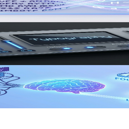
to a structured lesson draft you can actually study.
 sessions instead of collecting random resources.
gether scattered tabs, summaries, and notes by hand.