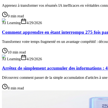
Apprenez à transformer vos résumés IA inefficaces en véritables connai
9 min read
AI Learning
4/29/2026
Comment apprendre en étant interrompu 275 fois par 
Transformez votre temps fragmenté en un avantage compétitif : découvr
10 min read
AI Learning
4/29/2026
Arrêtez de simplement accumuler des informations : 4 
Découvrez comment passer de la simple accumulation d'articles à une m
8 min read
AI Learning
3/20/2026
Turn Any Topic Into a Lesson Plan With AI