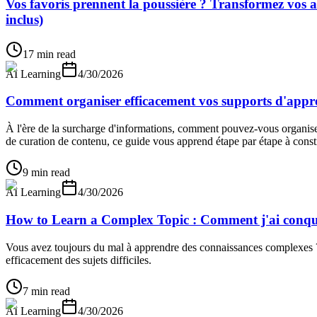
Vos favoris prennent la poussière ? Transformez vos ar
inclus)
17 min read
AI Learning
4/30/2026
Comment organiser efficacement vos supports d'appren
À l'ère de la surcharge d'informations, comment pouvez-vous organiser
de curation de contenu, ce guide vous apprend étape par étape à const
9 min read
AI Learning
4/30/2026
How to Learn a Complex Topic : Comment j'ai conquis
Vous avez toujours du mal à apprendre des connaissances complexes ? V
efficacement des sujets difficiles.
7 min read
AI Learning
4/30/2026