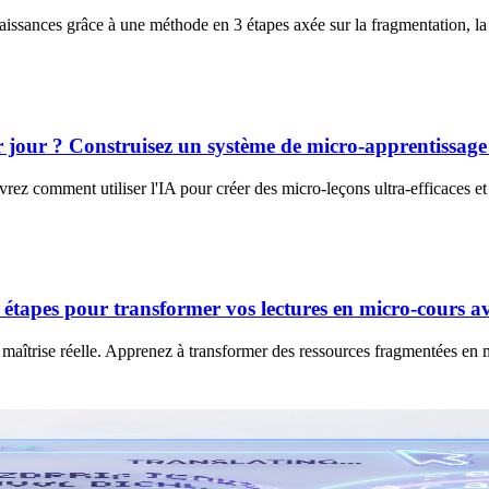
ssances grâce à une méthode en 3 étapes axée sur la fragmentation, la r
jour ? Construisez un système de micro-apprentissage 
ez comment utiliser l'IA pour créer des micro-leçons ultra-efficaces et
étapes pour transformer vos lectures en micro-cours av
aîtrise réelle. Apprenez à transformer des ressources fragmentées en mi