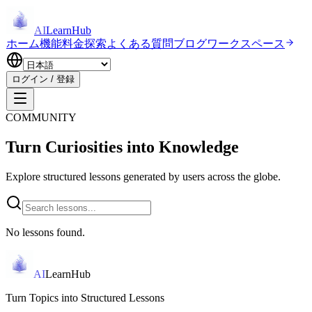
AI
LearnHub
ホーム
機能
料金
探索
よくある質問
ブログ
ワークスペース
ログイン / 登録
COMMUNITY
Turn Curiosities into Knowledge
Explore structured lessons generated by users across the globe.
No lessons found.
AI
LearnHub
Turn Topics into Structured Lessons