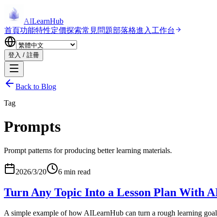
AI
LearnHub
首頁
功能特性
定價
探索
常見問題
部落格
進入工作台
登入 / 註冊
Back to Blog
Tag
Prompts
Prompt patterns for producing better learning materials.
2026/3/20
6 min read
Turn Any Topic Into a Lesson Plan With A
A simple example of how AILearnHub can turn a rough learning goal in