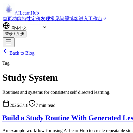
AI
LearnHub
首页
功能特性
定价
发现
常见问题
博客
进入工作台
登录 / 注册
Back to Blog
Tag
Study System
Routines and systems for consistent self-directed learning.
2026/3/18
7 min read
Build a Study Routine With Generated Les
An example workflow for using AILearnHub to create repeatable study