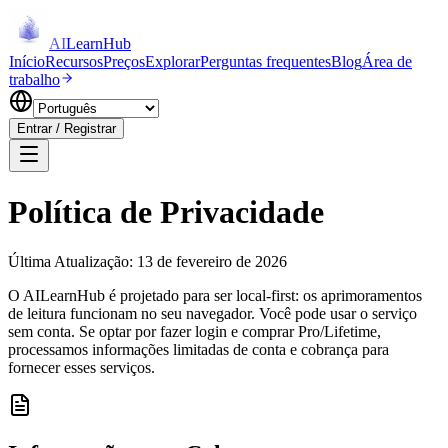
AI
LearnHub
Início
Recursos
Preços
Explorar
Perguntas frequentes
Blog
Área de
trabalho
Entrar / Registrar
Política de Privacidade
Última Atualização
:
13 de fevereiro de 2026
O AILearnHub é projetado para ser local-first: os aprimoramentos
de leitura funcionam no seu navegador. Você pode usar o serviço
sem conta. Se optar por fazer login e comprar Pro/Lifetime,
processamos informações limitadas de conta e cobrança para
fornecer esses serviços.